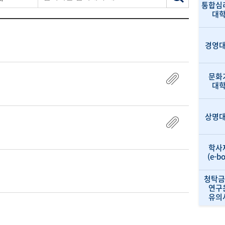
통합심
대
경영
문화
대
상명
학사
(e-b
청탁금
연구
유의