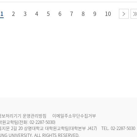
1
2
3
4
5
6
7
8
9
10
정보처리기기 운영관리방침
이메일주소무단수집거부
학원교학팀(전화:
02-2287-5030
)
구 홍지문 2길 20 상명대학교 대학원교학팀(대학본부 J417)
TEL.
02-2287-5030
NG UNIVERSITY. ALL RIGHTS RESERVED.