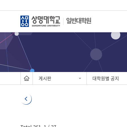
일반대학원
게시판
대학원별 공지
게시글 검색
Total
261
,
1
/ 27